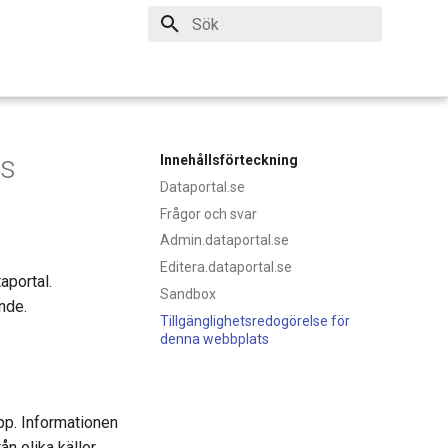
Initialiserar sök
es
Innehållsförteckning
Dataportal.se
Frågor och svar
Admin.dataportal.se
Editera.dataportal.se
aportal.
Sandbox
nde.
Tillgänglighetsredogörelse för
denna webbplats
pp. Informationen
n olika källor.