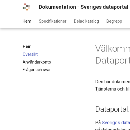
Dokumentation - Sveriges dataportal
Hem
Specifikationer
Delad katalog
Begrepp
Välkomme
Hem
Översikt
Dataport
Användarkonto
Frågor och svar
Den här dokument
Tjänsterna och t
Dataportal
På
Sveriges data
på dataportalen u