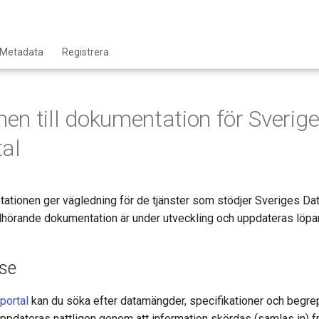
Metadata
Registrera
n till dokumentation för Sverig
al
ationen ger vägledning för de tjänster som stödjer Sveriges Dat
illhörande dokumentation är under utveckling och uppdateras löpa
.se
portal
kan du söka efter datamängder, specifikationer och begre
ppdateras nattligen genom att information skördas (samlas in) frå