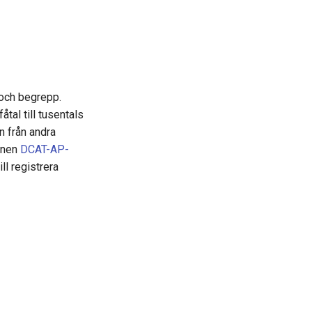
r och begrepp.
åtal till tusentals
n från andra
ionen
DCAT-AP-
ll registrera