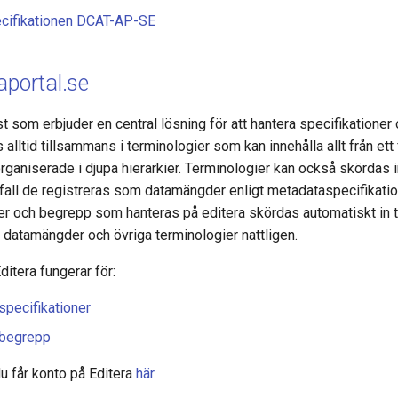
cifikationen DCAT-AP-SE
aportal.se
nst som erbjuder en central lösning för att hantera specifikatione
lltid tillsammans i terminologier som kan innehålla allt från ett f
rganiserade i djupa hierarkier. Terminologier kan också skördas i
 ifall de registreras som datamängder enligt metadataspecifikat
ner och begrepp som hanteras på editera skördas automatiskt in ti
datamängder och övriga terminologier nattligen.
itera fungerar för:
specifikationer
 begrepp
u får konto på Editera
här
.